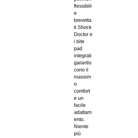
flessibili
e
brevetta
ti Shock
Doctor e
i bite
pad
integrati
garantis
cono il
massim
o
comfort
e un
facile
adattam
ento.
Niente
più