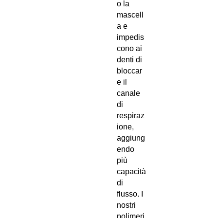
o la
mascell
a e
impedis
cono ai
denti di
bloccar
e il
canale
di
respiraz
ione,
aggiung
endo
più
capacità
di
flusso. I
nostri
polimeri