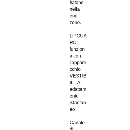
fiatone
nella
end
zone.
LIPGUA
RD:
funzion
a con
l'appare
cchio
VESTIB
ILITA':
adattam
ento
istantan
eo
Canale
di