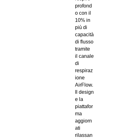
profond
o con il
10% in
più di
capacità
di flusso
tramite
il canale
di
respiraz
ione
AirFlow.
Il design
e la
piattafor
ma
aggiorn
ati
rilassan