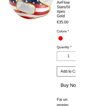
AirFlow
Stars/St
ripes
Gold
Price
€35.00
Colore
*
Quantity
*
Add to Cart
Buy Now
Fai un
respiro