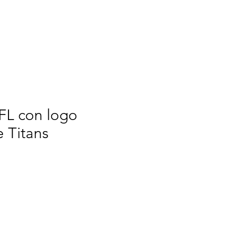
TOMIZE
WE
More
FL con logo
 Titans