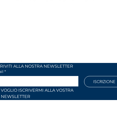
MIX
OUR OPENING HOURS
 24
Monday to Friday
 (Co)
9:00 AM – 12:30 PM
2:30 PM – 6:30 PM
886
Outside these hours or on Saturdays:
by appointment only
l.com
ISCRIVITI ALLA NOSTRA NEWSLETTER	
il
*
ISCRIZIONE
VOGLIO ISCRIVERMI ALLA VOSTRA 
NEWSLETTER