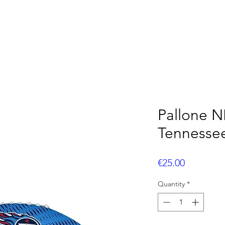
OOTBALL
FLAG FOOTBALL
BASEBALL
CUS
Pallone N
Tennessee
Price
€25.00
Quantity
*