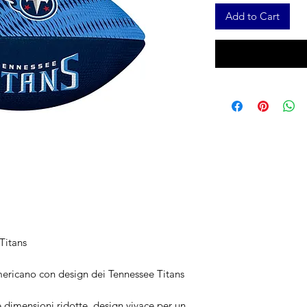
Add to Cart
Titans
mericano con design dei Tennessee Titans
 dimensioni ridotte, design vivace per un