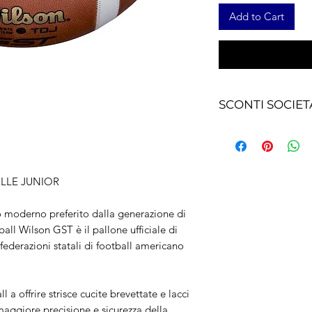
Add to Cart
SCONTI SOCIET
Sei una squadra di 
di acquistare divers
contattaci
LLE JUNIOR
o moderno preferito dalla generazione di
ball Wilson GST è il pallone ufficiale di
derazioni statali di football americano
l a offrire strisce cucite brevettate e lacci
aggiore precisione e sicurezza della