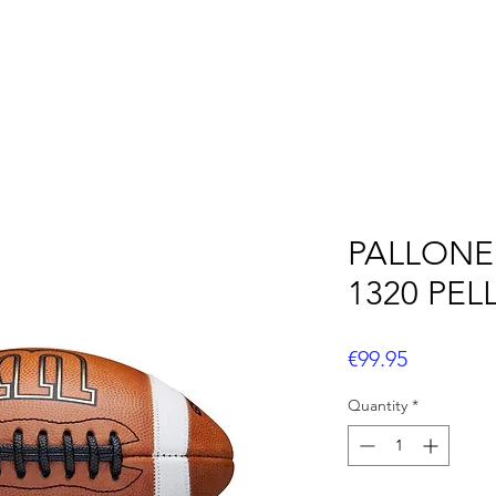
OOTBALL
FLAG FOOTBALL
BASEBALL
CUS
PALLONE
1320 PEL
Price
€99.95
Quantity
*