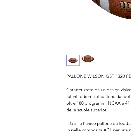
PALLONE WILSON GST 1320 PE
Caratterizzato da un design visiv
talenti odierna, il pallone da foot
oltre 180 programmi NCAA e 41 fe
delle scuole superiori.
Il GST è l'unico pallone da footbal
in pelle composita ACL per una m