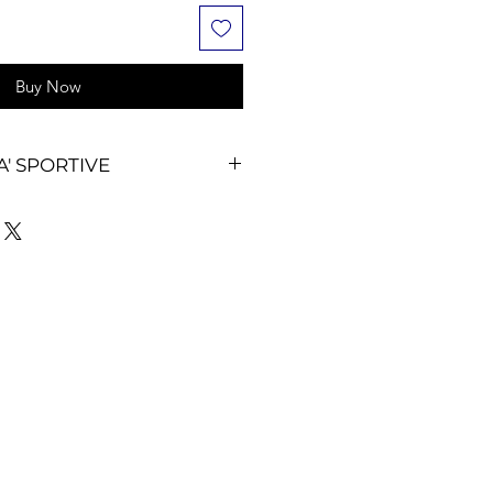
Buy Now
A' SPORTIVE
Football Americano e hai bisogno
e quantità di palloni Wilson,