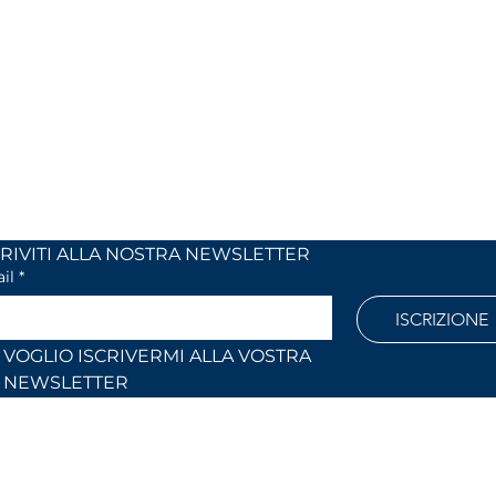
MIX
OUR OPENING HOURS
 24
Monday to Friday
 (Co)
9:00 AM – 12:30 PM
2:30 PM – 6:30 PM
886
Outside these hours or on Saturdays:
by appointment only
l.com
ISCRIVITI ALLA NOSTRA NEWSLETTER	
il
*
ISCRIZIONE
VOGLIO ISCRIVERMI ALLA VOSTRA 
NEWSLETTER