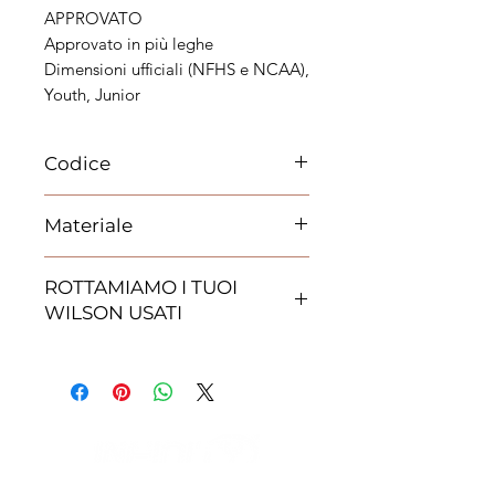
APPROVATO
Approvato in più leghe
Dimensioni ufficiali (NFHS e NCAA),
Youth, Junior
Codice
WF1006201XBJ
Materiale
Composit
ROTTAMIAMO I TUOI
WILSON USATI
Promozione ROTTAMIAMO I TUOI
WILSON
Per tutto il campionato italiano ti
daremo la possibilità di ottenere un
incentivo sull'acquisto di nuovi
palloni Wilson.