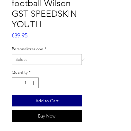
football Wilson
GST SPEEDSKIN
YOUTH
Price
€39.95
Personalizzazione
*
Quantity
*
Add to Cart
Buy Now