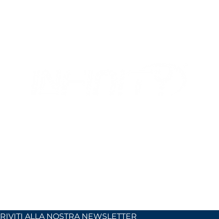
MIX
OUR OPENING HOURS
 24
Monday to Friday
 (Co)
9:00 AM – 12:30 PM
2:30 PM – 6:30 PM
886
Outside these hours or on Saturdays:
by appointment only
l.com
ISCRIVITI ALLA NOSTRA NEWSLETTER	