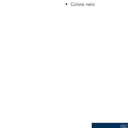
Colore: nero
IL NEGOZIO c/o CERA
Via S. Caterina da Siena,
22066 Mariano Comense
Italia
Cell. 328 9189993 / 393 
8180
infinitysportcomo@gmai