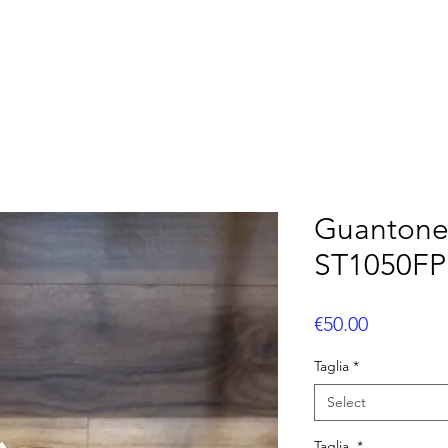
OOTBALL
FLAG FOOTBALL
BASEBALL
CUS
Guantone
ST1050FP 
Price
€50.00
Taglia
*
Select
Taglia
*