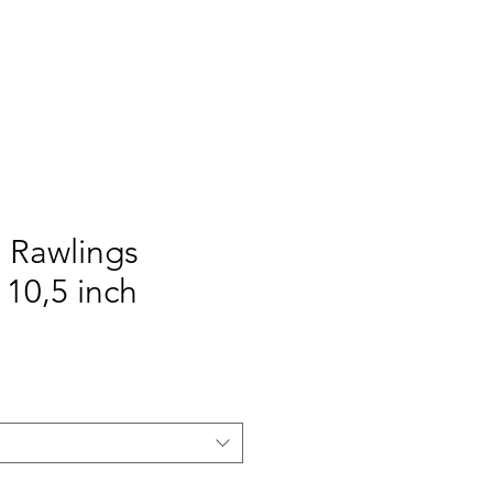
TOMIZE
WE
More
 Rawlings
10,5 inch