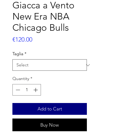
Giacca a Vento
New Era NBA
Chicago Bulls
Price
€120.00
Taglia
*
Quantity
*
Add to Cart
Buy Now