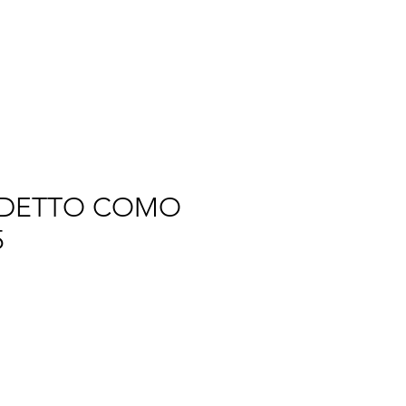
TOMIZE
WE
More
RDETTO COMO
5