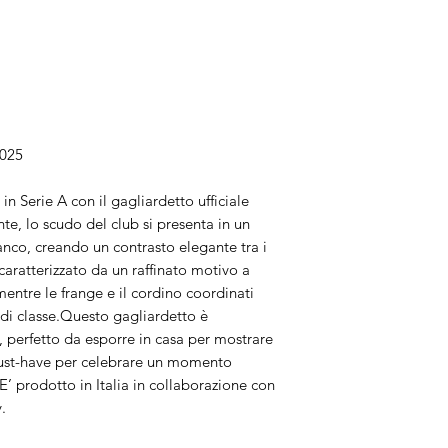
025
n Serie A con il gagliardetto ufficiale
te, lo scudo del club si presenta in un
anco, creando un contrasto elegante tra i
è caratterizzato da un raffinato motivo a
 mentre le frange e il cordino coordinati
 di classe.Questo gagliardetto è
si, perfetto da esporre in casa per mostrare
must-have per celebrare un momento
.E’ prodotto in Italia in collaborazione con
.