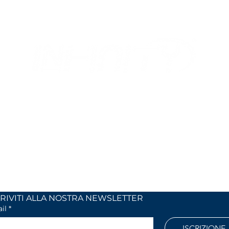
MIX
OUR OPENING HOURS
 24
Monday to Friday
 (Co)
9:00 AM – 12:30 PM
2:30 PM – 6:30 PM
886
Outside these hours or on Saturdays:
by appointment only
l.com
ISCRIVITI ALLA NOSTRA NEWSLETTER	
il
*
ISCRIZIONE