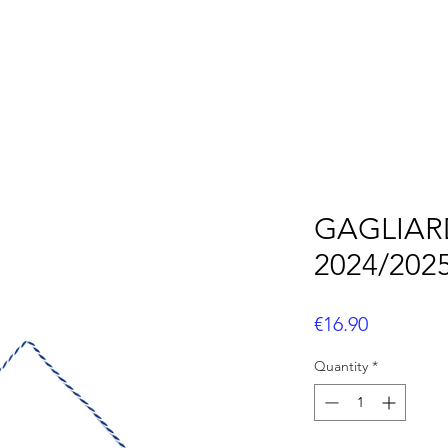
OOTBALL
FLAG FOOTBALL
BASEBALL
CUS
GAGLIA
2024/202
Price
€16.90
Quantity
*