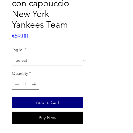
con cappuccio
New York
Yankees Team
Price
€59.00
Taglia
*
Quantity
*
Add to Cart
Buy Now