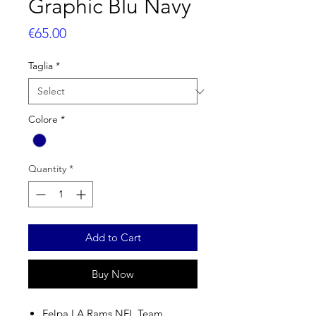
Graphic Blu Navy
Price
€65.00
Taglia
*
Colore
*
Quantity
*
Add to Cart
Buy Now
Felpa LA Rams NFL Team