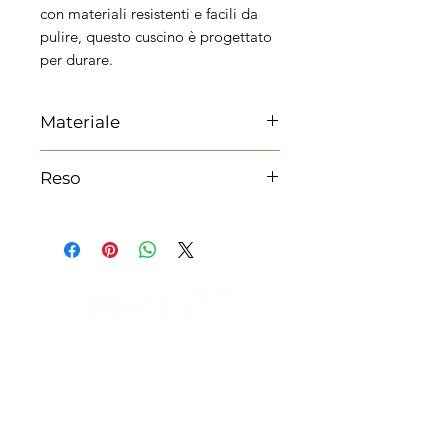
con materiali resistenti e facili da
pulire, questo cuscino è progettato
per durare.
Materiale
100% poliestere
Reso
Si può effettuare il reso per cambio
taglia o cambio prodotto. Le spese
di spedizione saranno a carico del
cliente.
IL NEGOZIO c/o CERAMIX
Via S. Caterina da Siena, 24
22066 Mariano Comense (Co)
Italia
Cell.
328 9189993
/
393 886 8180