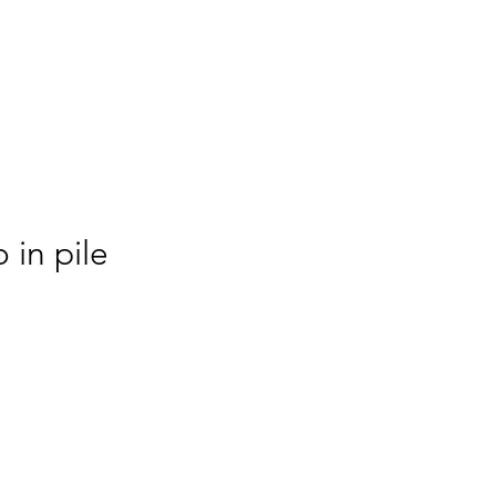
TOMIZE
WE
More
 in pile