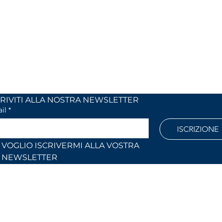
 24
Monday to Friday
 (Co)
9:00 AM – 12:30 PM
2:30 PM – 6:30 PM
886
Outside these hours or on Saturdays:
by appointment only
l.com
ISCRIVITI ALLA NOSTRA NEWSLETTER	
il
*
ISCRIZIONE
VOGLIO ISCRIVERMI ALLA VOSTRA 
NEWSLETTER