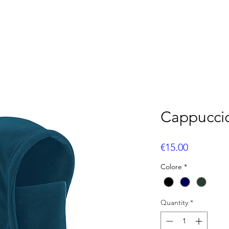
OOTBALL
FLAG FOOTBALL
BASEBALL
CUS
Cappuccio
Price
€15.00
Colore
*
Quantity
*