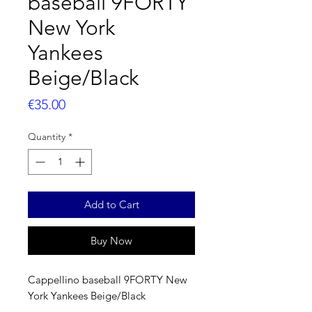
baseball 9FORTY
New York
Yankees
Beige/Black
Price
€35.00
Quantity
*
Add to Cart
Buy Now
Cappellino baseball 9FORTY New
York Yankees Beige/Black