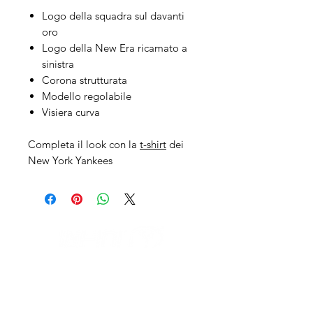
Logo della squadra sul davanti
oro
Logo della New Era ricamato a
sinistra
Corona strutturata
Modello regolabile
Visiera curva
Completa il look con la
t-shirt
dei
New York Yankees
IL NEGOZIO c/o CERAMIX
Via S. Caterina da Siena, 24
22066 Mariano Comense (Co)