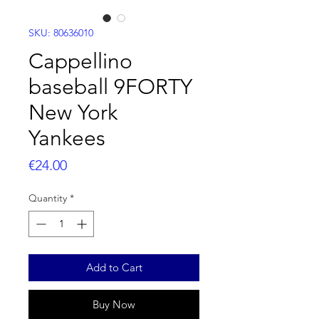
SKU: 80636010
Cappellino
baseball 9FORTY
New York
Yankees
Price
€24.00
Quantity
*
Add to Cart
Buy Now