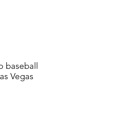
TOMIZE
WE
More
o baseball
as Vegas