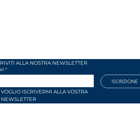
 24
Monday to Friday
 (Co)
9:00 AM – 12:30 PM
2:30 PM – 6:30 PM
886
Outside these hours or on Saturdays:
by appointment only
l.com
ISCRIVITI ALLA NOSTRA NEWSLETTER	
il
*
ISCRIZIONE
VOGLIO ISCRIVERMI ALLA VOSTRA 
NEWSLETTER