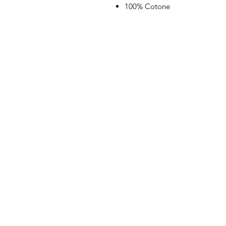
100% Cotone
IL NEGOZIO c/o CERA