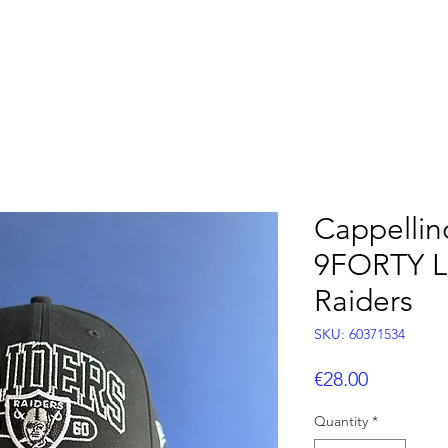
OOTBALL
FLAG FOOTBALL
BASEBALL
CUS
Cappellin
9FORTY L
Raiders
SKU: 60371534
Price
€28.00
Quantity
*