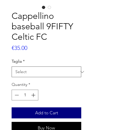
Cappellino
baseball 9FIFTY
Celtic FC
Price
€35.00
Taglia
*
Quantity
*
Add to Cart
Buy Now