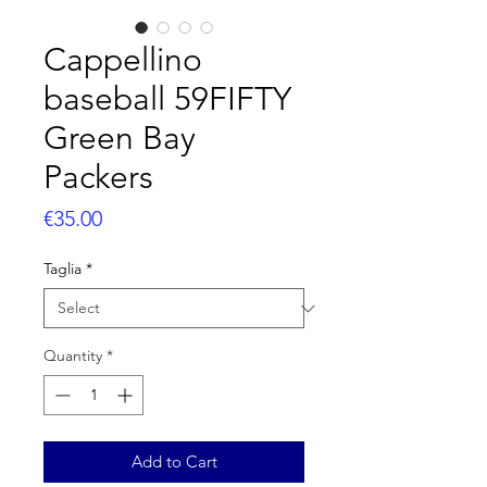
Cappellino
baseball 59FIFTY
Green Bay
Packers
Price
€35.00
Taglia
*
Quantity
*
Add to Cart