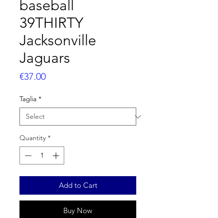
baseball
39THIRTY
Jacksonville
Jaguars
Price
€37.00
Taglia
*
Quantity
*
Add to Cart
Buy Now