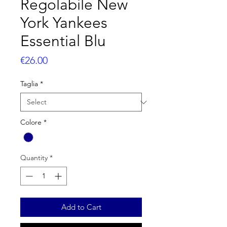
Regolabile New
York Yankees
Essential Blu
Price
€26.00
Taglia
*
Colore
*
Quantity
*
Add to Cart