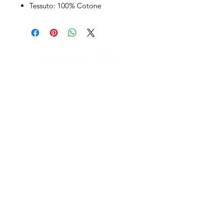
Tessuto: 100% Cotone
IL NEGOZIO c/o CERAMIX
Via S. Caterina da Siena, 24
22066 Mariano Comense (Co)
Italia
Cell.
328 9189993
/
393 886 8180
infinitysportcomo@gmail.com
OUR OPENING HOURS
Monday to Friday
9:00 AM – 12:30 PM
2:30 PM – 6:30 PM
Outside these hours or on Saturdays: by
appointment only