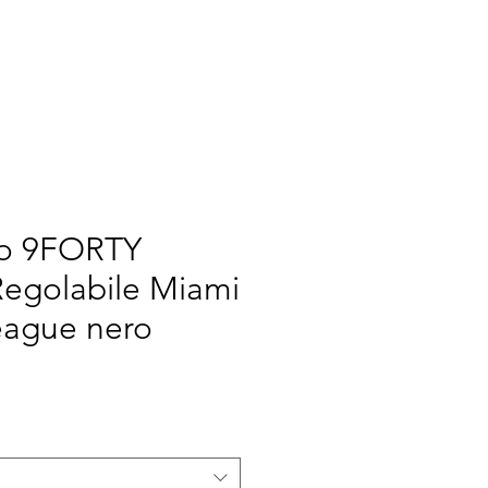
TOMIZE
WE
More
no 9FORTY
Regolabile Miami
eague nero