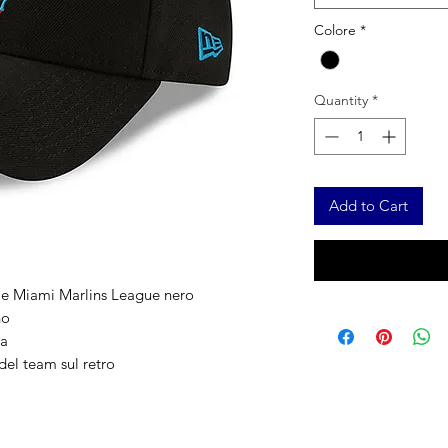
Colore
*
Quantity
*
Add to Cart
e Miami Marlins League nero
no
ra
del team sul retro