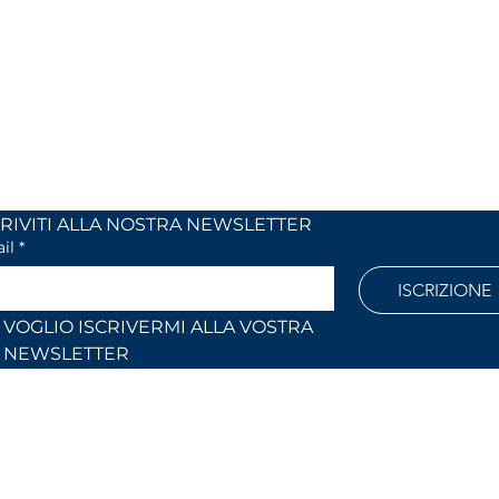
 24
Monday to Friday
 (Co)
9:00 AM – 12:30 PM
2:30 PM – 6:30 PM
886
Outside these hours or on Saturdays:
by appointment only
l.com
ISCRIVITI ALLA NOSTRA NEWSLETTER	
il
*
ISCRIZIONE
VOGLIO ISCRIVERMI ALLA VOSTRA 
NEWSLETTER