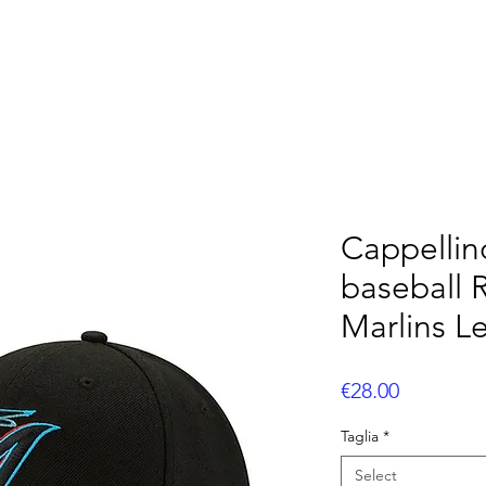
OOTBALL
FLAG FOOTBALL
BASEBALL
CUS
Cappelli
baseball 
Marlins L
Price
€28.00
Taglia
*
Select