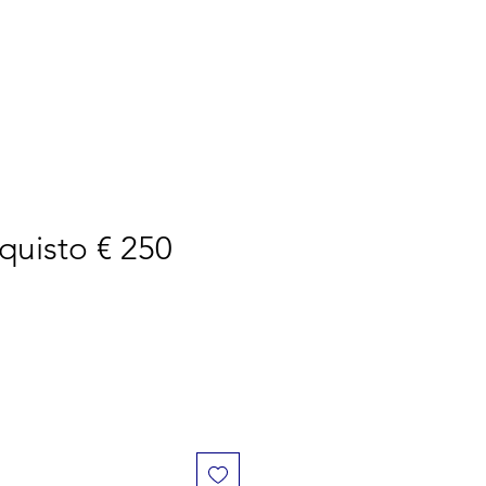
TOMIZE
WE
More
uisto € 250