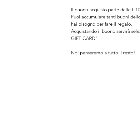
Il buono acquisto parte dalle € 10
Puoi accumulare tanti buoni dello 
hai bisogno per fare il regalo.
Acquistando il buono servirà sele
GIFT CARD"
Noi penseremo a tutto il resto!
IL NEGOZIO c/o CERA