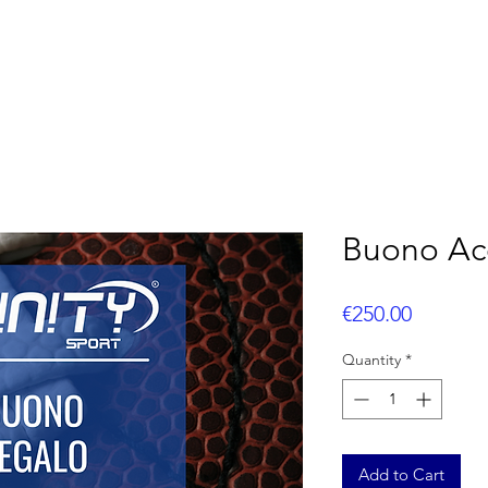
OOTBALL
FLAG FOOTBALL
BASEBALL
CUS
Buono Acq
Price
€250.00
Quantity
*
Add to Cart