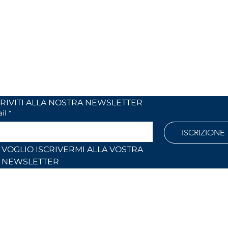
 24
Monday to Friday
 (Co)
9:00 AM – 12:30 PM
2:30 PM – 6:30 PM
886
Outside these hours or on Saturdays:
by appointment only
l.com
ISCRIVITI ALLA NOSTRA NEWSLETTER	
il
*
ISCRIZIONE
VOGLIO ISCRIVERMI ALLA VOSTRA 
NEWSLETTER