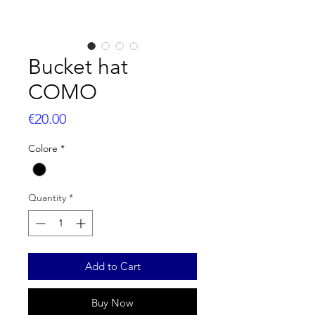
Bucket hat
COMO
Price
€20.00
Colore
*
Quantity
*
Add to Cart
Buy Now