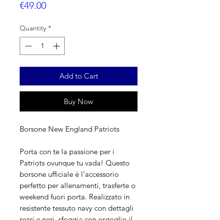
Price
€49.00
Quantity
*
Add to Cart
Buy Now
Borsone New England Patriots
Porta con te la passione per i
Patriots ovunque tu vada! Questo
borsone ufficiale è l’accessorio
perfetto per allenamenti, trasferte o
weekend fuori porta. Realizzato in
resistente tessuto navy con dettagli
rossi e neri, sfoggia con orgoglio il