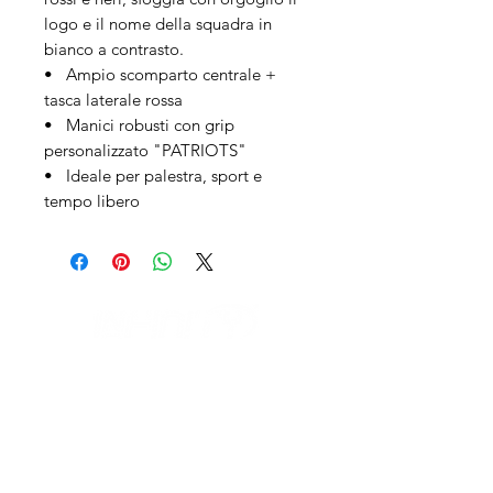
logo e il nome della squadra in
bianco a contrasto.
• Ampio scomparto centrale +
tasca laterale rossa
• Manici robusti con grip
personalizzato "PATRIOTS"
• Ideale per palestra, sport e
tempo libero
IL NEGOZIO c/o CERAMIX
Via S. Caterina da Siena, 24
22066 Mariano Comense (Co)
Italia
Cell.
328 9189993
/
393 886 8180