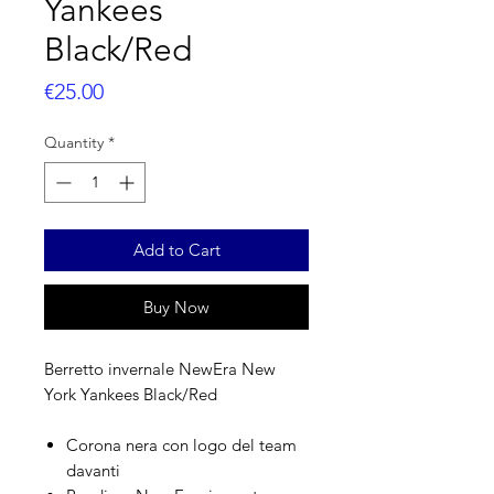
Yankees
Black/Red
Price
€25.00
Quantity
*
Add to Cart
Buy Now
Berretto invernale NewEra New
York Yankees Black/Red
Corona nera con logo del team
davanti