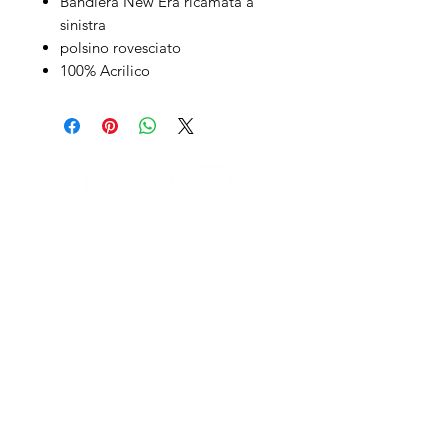
Bandiera New Era ricamata a
sinistra
polsino rovesciato
100% Acrilico
IL NEGOZIO c/o CERAMIX
Via S. Caterina da Siena, 24
22066 Mariano Comense (Co)
Italia
Cell.
328 9189993
/
393 886 8180
infinitysportcomo@gmail.com
OUR OPENING HOURS
Monday to Friday
9:00 AM – 12:30 PM