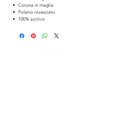
Corona in maglia
Polsino rovesciato
100% acrilico
IL NEGOZIO c/o CERAMIX
Via S. Caterina da Siena, 24
22066 Mariano Comense (Co)
Italia
Cell.
328 9189993
/
393 886 8180
infinitysportcomo@gmail.com
OUR OPENING HOURS
Monday to Friday
9:00 AM – 12:30 PM