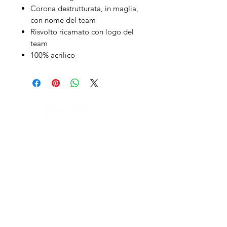
Corona destrutturata, in maglia,
con nome del team
Risvolto ricamato con logo del
team
100% acrilico
IL NEGOZIO c/o CERAMIX
Via S. Caterina da Siena, 24
22066 Mariano Comense (Co)
Italia
Cell.
328 9189993
/
393 886 8180
infinitysportcomo@gmail.com
OUR OPENING HOURS