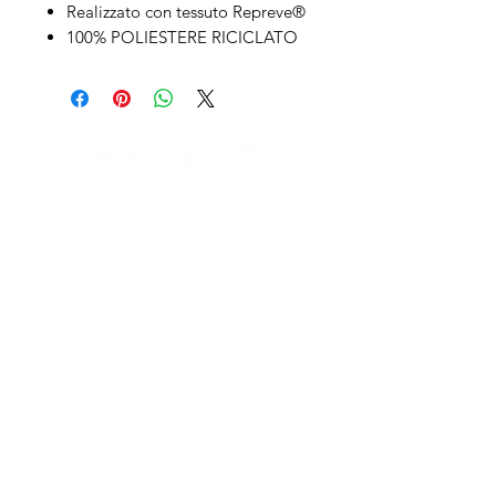
Realizzato con tessuto Repreve®
100% POLIESTERE RICICLATO
IL NEGOZIO c/o CERAMIX
Via S. Caterina da Siena, 24
22066 Mariano Comense (Co)
Italia
Cell.
328 9189993
/
393 886 8180
infinitysportcomo@gmail.com
OUR OPENING HOURS
Monday to Friday
9:00 AM – 12:30 PM
2:30 PM – 6:30 PM
Outside these hours or on Saturdays: by