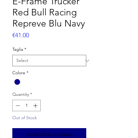
E-Frame Trucker
Red Bull Racing
Repreve Blu Navy
Price
€41.00
Taglia
*
Colore
*
Quantity
*
Out of Stock
Notify When Available