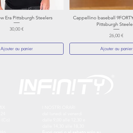
ew Era Pittsburgh Steelers
Cappellino baseball 9FORT
Pittsburgh Steele
Prix
30,00 €
Prix
26,00 €
Ajouter au panier
Ajouter au panier
MIX
I NOSTRI ORARI
 24
dal lunedi al venerdì
 (Co)
dalle 9,00 alle 12,30 e
dalle 14,30 alle 18,30
886
Fuori orari o al sabato solo su