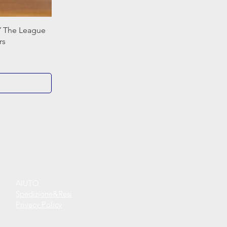
Y The League
rs
AIUTO
Spedizione&Resi
Privacy Policy