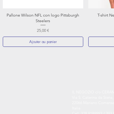
Pallone Wilson NFL con logo Pittsburgh
T-shirt N
Steelers
Prix
25,00 €
Ajouter au panier
IL NEGOZIO c/o CERA
Via S. Caterina da Siena,
22066 Mariano Comense
Italia
Cell. 328 9189993 / 393 