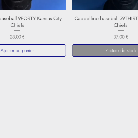
baseball 9FORTY Kansas City
Cappellino baseball 39THIRT
Chiefs
Chiefs
Prix
Prix
28,00 €
37,00 €
Ajouter au panier
Rupture de stock