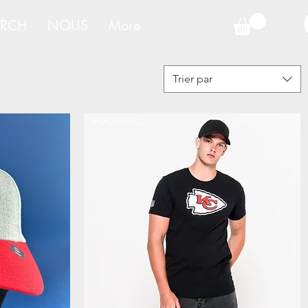
RCH
NOUS
More
Trier par
FOOTBALL