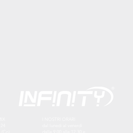
MIX
I NOSTRI ORARI
 24
dal lunedi al venerdì
 (Co)
dalle 9,00 alle 12,30 e