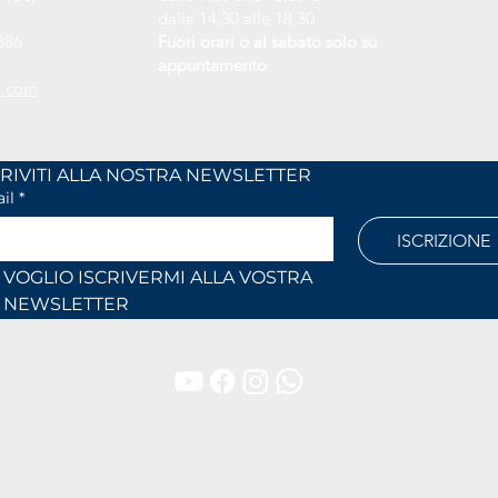
dalle 14,30 alle 18,30
886
Fuori orari o al sabato solo su
appuntamento
l.com
ISCRIVITI ALLA NOSTRA NEWSLETTER	
il
*
ISCRIZIONE
VOGLIO ISCRIVERMI ALLA VOSTRA 
NEWSLETTER