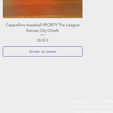
Cappellino baseball 9FORTY The League
Kansas CIty Chiefs
Prix
28,00 €
Ajouter au panier
IL NEGOZIO c/o CERA
Via S. Caterina da Siena,
22066 Mariano Comense