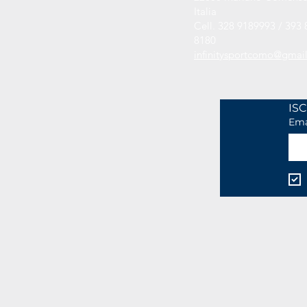
Italia
Cell. 328 9189993 / 393 
8180
infinitysportcomo@gmai
Ema