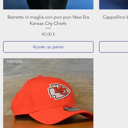
Berretto in maglia con pon pon New Era
Cappellino 
Kansas City Chiefs
Prix
40,00 €
Ajouter au panier
NEWERA