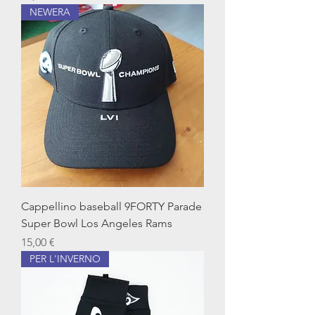
NEWERA
Cappellino baseball 9FORTY Parade
Super Bowl Los Angeles Rams
Prix
15,00 €
PER L'INVERNO