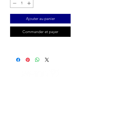
Ajouter au panier
Commander et payer
IL NEGOZIO c/o CERAMIX
Via S. Caterina da Siena, 24
22066 Mariano Comense (Co)
Italia
Cell.
328 9189993
/
393 886 8180