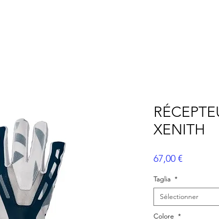
AMÉRICAIN
FLAG FOOTBALL
BASEBALL
ME
RÉCEPTE
XENITH
Prix
67,00 €
Taglia
*
Sélectionner
Colore
*