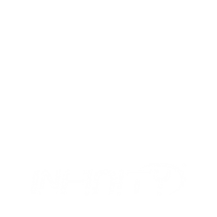
dominante.
produzione.
In caso di prodotto 
Se le tue misure rien
sostituito con prodo
taglia più piccola pe
diversa, se disponibi
taglia più grande pe
SCHEDA TECNICA 
MIX
I NOSTRI ORARI