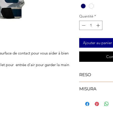
Quantité
*
Ajouter au panier
urface de contact pour vous aider à bien
Com
filet pour entrée d'air pour garder la main
RESO
Il reso del prodotto
MISURA
Sarà rimborsato con
prodotto acquistato
Per determinare qual
utilizzato.
misura (in pollici) 
In caso di prodotto 
dito medio. Dovrest
essere dimostrato che