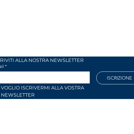
 24
dal lunedi al venerdì
 (Co)
dalle 9,00 alle 12,30 e
dalle 14,30 alle 18,30
886
Fuori orari o al sabato solo su
appuntamento
l.com
ISCRIVITI ALLA NOSTRA NEWSLETTER	
il
*
ISCRIZIONE
VOGLIO ISCRIVERMI ALLA VOSTRA 
NEWSLETTER