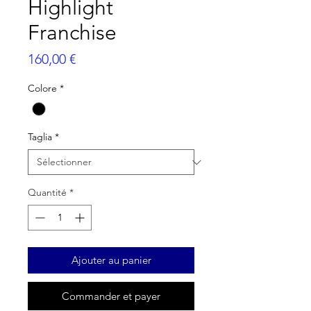
Highlight
Franchise
Prix
160,00 €
Colore
*
Taglia
*
Quantité
*
Ajouter au panier
Commander et payer