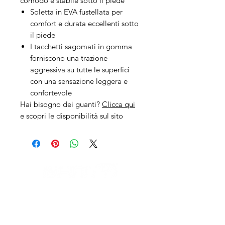
comodo e stabile sotto il piede
Soletta in EVA fustellata per
comfort e durata eccellenti sotto
il piede
I tacchetti sagomati in gomma
forniscono una trazione
aggressiva su tutte le superfici
con una sensazione leggera e
confortevole
Hai bisogno dei guanti?
Clicca qui
e scopri le disponibilità sul sito
IL NEGOZIO c/o CERAMIX
Via S. Caterina da Siena, 24
22066 Mariano Comense (Co)