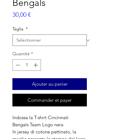
Bengals
Prix
30,00 €
Taglia
*
Quantité
*
Ajouter au panier
Commander et payer
Indossa la T-shirt Cincinnati
Bengals Team Logo nera.
In jersey di cotone pettinato, la
maglia presenta la stampa del logo