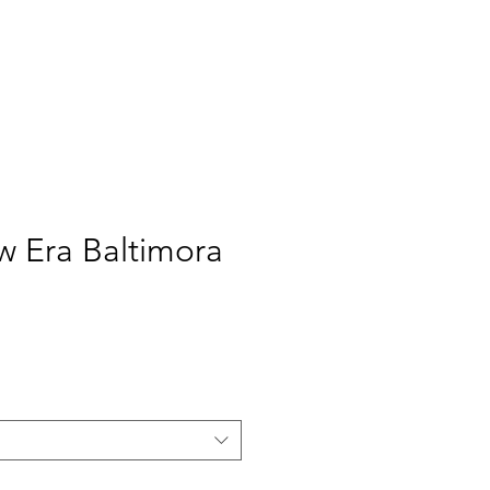
RCH
NOUS
More
ew Era Baltimora