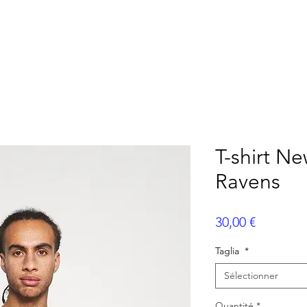
AMÉRICAIN
FLAG FOOTBALL
BASEBALL
ME
T-shirt N
Ravens
Prix
30,00 €
Taglia
*
Sélectionner
Quantité
*