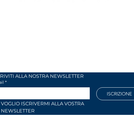
MIX
I NOSTRI ORARI
 24
dal lunedi al venerdì
 (Co)
dalle 9,00 alle 12,30 e
dalle 14,30 alle 18,30
886
Fuori orari o al sabato solo su
appuntamento
l.com
ISCRIVITI ALLA NOSTRA NEWSLETTER	
il
*
ISCRIZIONE
VOGLIO ISCRIVERMI ALLA VOSTRA 
NEWSLETTER