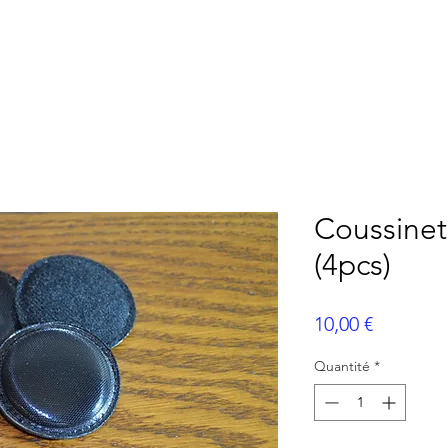
AMÉRICAIN
FLAG FOOTBALL
BASEBALL
ME
Coussinet
(4pcs)
Prix
10,00 €
Quantité
*