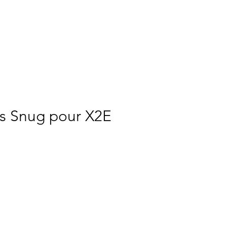
RCH
NOUS
More
s Snug pour X2E