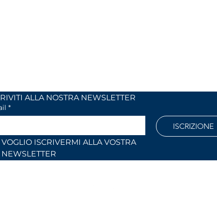
 24
dal lunedi al venerdì
 (Co)
dalle 9,00 alle 12,30 e
dalle 14,30 alle 18,30
886
Fuori orari o al sabato solo su
appuntamento
l.com
ISCRIVITI ALLA NOSTRA NEWSLETTER	
il
*
ISCRIZIONE
VOGLIO ISCRIVERMI ALLA VOSTRA 
NEWSLETTER