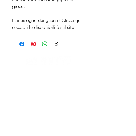
gioco.
Hai bisogno dei guanti?
Clicca qui
e scopri le disponibilità sul sito
IL NEGOZIO c/o CERAMIX
Via S. Caterina da Siena, 24
22066 Mariano Comense (Co)
Italia
Cell.
328 9189993
/
393 886 8180
infinitysportcomo@gmail.com
I NOSTRI ORARI
dal lunedi al venerdì