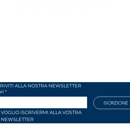
MIX
I NOSTRI ORARI
 24
dal lunedi al venerdì
 (Co)
dalle 9,00 alle 12,30 e
dalle 14,30 alle 18,30
886
Fuori orari o al sabato solo su
appuntamento
l.com
ISCRIVITI ALLA NOSTRA NEWSLETTER	
il
*
ISCRIZIONE
VOGLIO ISCRIVERMI ALLA VOSTRA 
NEWSLETTER