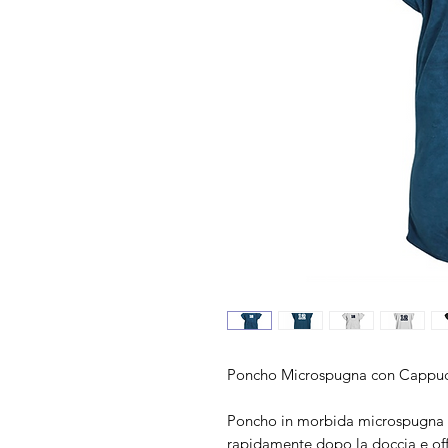
Poncho Microspugna con Cappucc
Poncho in morbida microspugna c
rapidamente dopo la doccia e offr