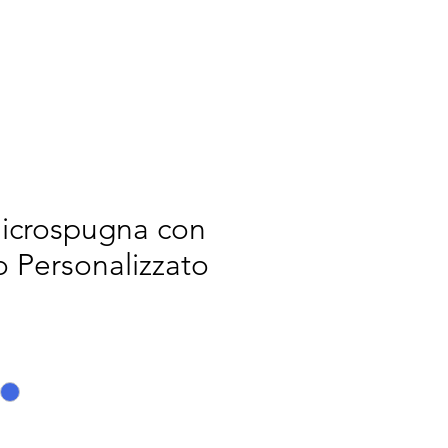
RCH
NOUS
More
icrospugna con
 Personalizzato