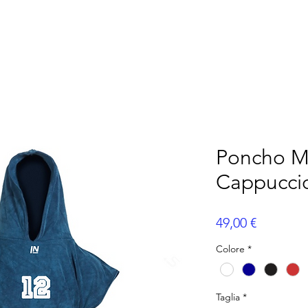
AMÉRICAIN
FLAG FOOTBALL
BASEBALL
ME
Poncho M
Cappuccio
Prix
49,00 €
Colore
*
Taglia
*