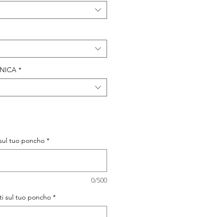
NICA
*
sul tuo poncho
*
0/500
i sul tuo poncho
*