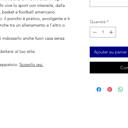
i vive lo sport con intensità, dalla
y, basket e football americano.
: il poncho è pratico, avvolgente e ti
Quantité
*
he tra un allenamento e l’altro o
uoi indossarlo anche fuori casa senza
attarsi al tuo stile.
Ajouter au panier
cappatoio.
Scoprilo qui.
Com