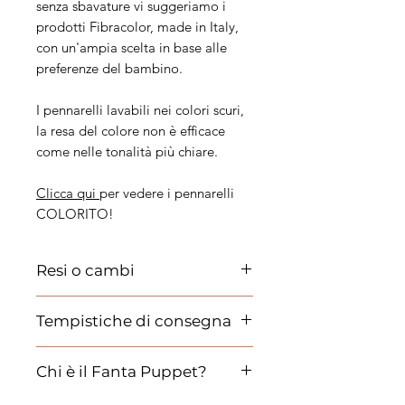
senza sbavature vi suggeriamo i
prodotti Fibracolor, made in Italy,
con un'ampia scelta in base alle
preferenze del bambino.
I pennarelli lavabili nei colori scuri,
la resa del colore non è efficace
come nelle tonalità più chiare.
Clicca qui
per vedere i pennarelli
COLORITO!
Resi o cambi
Il reso può essere effettuato a spese
Tempistiche di consegna
dell'acquirente e sostituito con una
tipologia diversa di pennarelli.
I tempi dipendono dal periodo del
Chi è il Fanta Puppet?
tuo ordine.
Possiamo garantire da un minimo