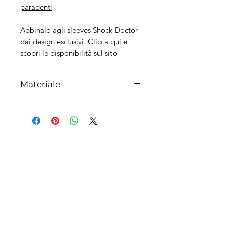
paradenti
Abbinalo agli sleeves Shock Doctor
dai design esclusivi.
Clicca qui
e
scopri le disponibilità sul sito
Materiale
100% Plastica
IL NEGOZIO c/o CERAMIX
Via S. Caterina da Siena, 24
22066 Mariano Comense (Co)
Italia
Cell.
328 9189993
/
393 886 8180