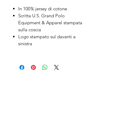
In 100% jersey di cotone
Scritta U.S. Grand Polo
Equipment & Apparel stampata
sulla coscia
Logo stampato sul davanti a
sinistra
IL NEGOZIO c/o CERAMIX
Via S. Caterina da Siena, 24
22066 Mariano Comense (Co)
Italia
Cell.
328 9189993
/
393 886 8180
infinitysportcomo@gmail.com