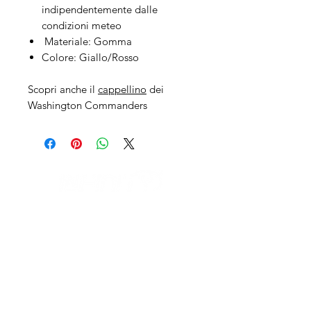
indipendentemente dalle
condizioni meteo
Materiale: Gomma
Colore: Giallo/Rosso
Scopri anche il
cappellino
dei
Washington Commanders
IL NEGOZIO c/o CERAMIX
Via S. Caterina da Siena, 24
22066 Mariano Comense (Co)
Italia
Cell.
328 9189993
/
393 886 8180
infinitysportcomo@gmail.com