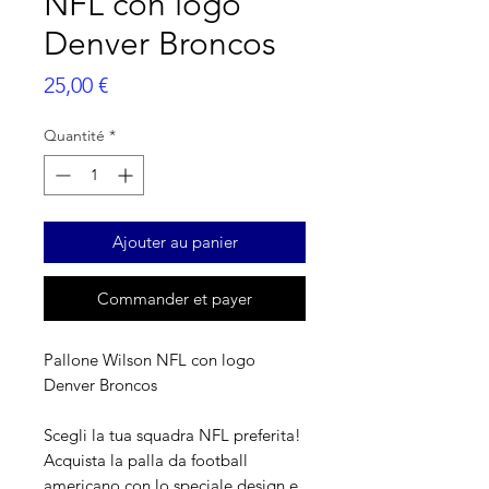
NFL con logo
Denver Broncos
Prix
25,00 €
Quantité
*
Ajouter au panier
Commander et payer
Pallone Wilson NFL con logo
Denver Broncos
Scegli la tua squadra NFL preferita!
Acquista la palla da football
americano con lo speciale design e