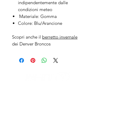
indipendentemente dalle
condizioni meteo
Materiale: Gomma
Colore: Blu/Arancione
Scopri anche il
berretto invernale
dei Denver Broncos
IL NEGOZIO c/o CERAMIX
Via S. Caterina da Siena, 24
22066 Mariano Comense (Co)
Italia
Cell.
328 9189993
/
393 886 8180
infinitysportcomo@gmail.com