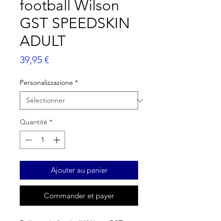
football Wilson
GST SPEEDSKIN
ADULT
Prix
39,95 €
Personalizzazione
*
Quantité
*
Ajouter au panier
Commander et payer