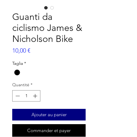
Guanti da
ciclismo James &
Nicholson Bike
Prix
10,00 €
Taglia
*
Quantité
*
Ajouter au panier
Commander et payer