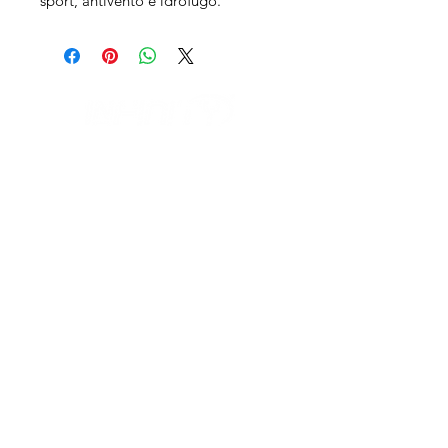
sport, antivento e idrofugo.
IL NEGOZIO c/o CERAMIX
Via S. Caterina da Siena, 24
22066 Mariano Comense (Co)
Italia
Cell.
328 9189993
/
393 886 8180
infinitysportcomo@gmail.com
I NOSTRI ORARI
dal lunedi al venerdì
dalle 9,00 alle 12,30 e
dalle 14,30 alle 18,30
Fuori orari o al sabato solo su appuntamento