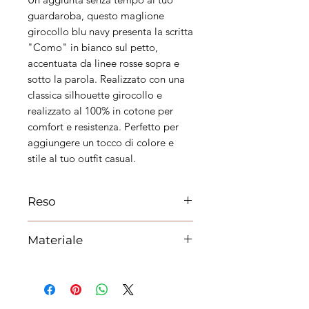
guardaroba, questo maglione
girocollo blu navy presenta la scritta
"Como" in bianco sul petto,
accentuata da linee rosse sopra e
sotto la parola. Realizzato con una
classica silhouette girocollo e
realizzato al 100% in cotone per
comfort e resistenza. Perfetto per
aggiungere un tocco di colore e
stile al tuo outfit casual.
Reso
Si può effettuare il reso per cambio
Materiale
taglia o cambio prodotto. Le spese
di spedizione saranno a carico del
100% Cotone
cliente.