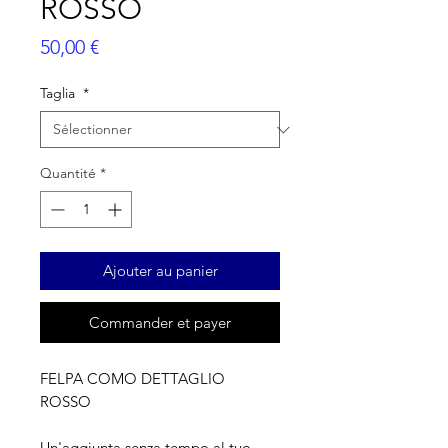
ROSSO
Prix
50,00 €
Taglia
*
Quantité
*
Ajouter au panier
Commander et payer
FELPA COMO DETTAGLIO
ROSSO
Un'aggiunta senza tempo al tuo