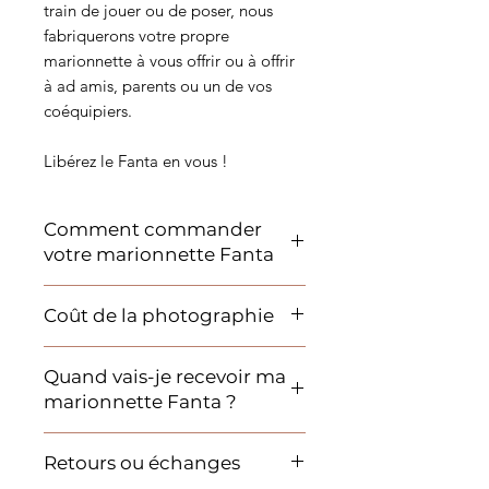
train de jouer ou de poser, nous
fabriquerons votre propre
marionnette à vous offrir ou à offrir
à ad amis, parents ou un de vos
coéquipiers.
Libérez le Fanta en vous !
Comment commander
votre marionnette Fanta
Commandez votre produit préféré
Coût de la photographie
et procédez au paiement. Vous
recevrez un formulaire à remplir
La photo est incluse dans le prix si
pour la libération. Dans le même
Quand vais-je recevoir ma
la même a été prise par un
formulaire, vous devez insérer
marionnette Fanta ?
photographe qui travaille avec
votre/vos photo/s.
Infinity Sport.
Les photos doivent être de haute
Les délais dépendent de la période
Si la photo haute résolution
Retours ou échanges
qualité et de haute résolution.
de votre commande.
provient d'un autre photographe,
Si vous êtes joueur et que vous