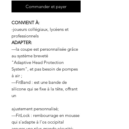
Commander et payer
CONVIENT À:
-joueurs collégiaux, lycéens et
professionnels
ADAPTER:
—la coupe est personnalisée grâce
au système breveté
"Adaptive Head Protection
System", et pas besoin de pompes
à air ;
—FitBand : est une bande de
silicone qui se fixe à la tête, offrant
un
ajustement personnalisé;
—FitLock : rembourrage en mousse
qui s'adapte à l'os occipital
assurer une plus grande sécurité;