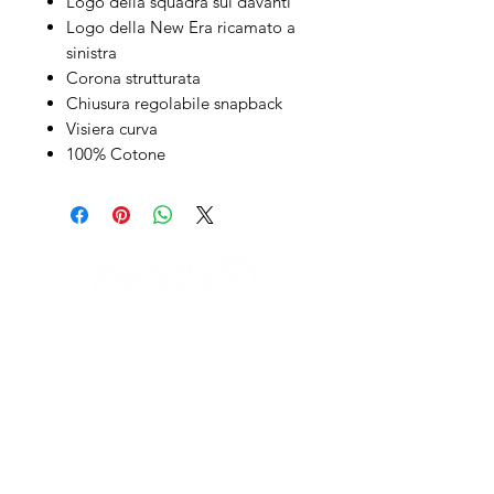
Logo della squadra sul davanti
Logo della New Era ricamato a
sinistra
Corona strutturata
Chiusura regolabile snapback
Visiera curva
100% Cotone
IL NEGOZIO c/o CERAMIX
Via S. Caterina da Siena, 24
22066 Mariano Comense (Co)
Italia
Cell.
328 9189993
/
393 886 8180
infinitysportcomo@gmail.com