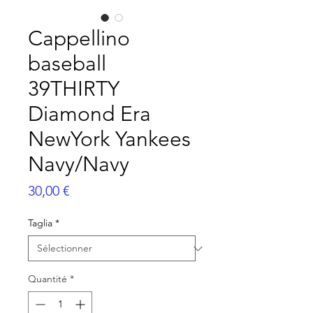
Cappellino
baseball
39THIRTY
Diamond Era
NewYork Yankees
Navy/Navy
Prix
30,00 €
Taglia
*
Quantité
*