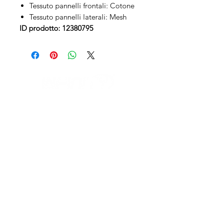
Tessuto pannelli frontali: Cotone
Tessuto pannelli laterali: Mesh
ID prodotto: 12380795
IL NEGOZIO c/o CERAMIX
Via S. Caterina da Siena, 24
22066 Mariano Comense (Co)
Italia
Cell.
328 9189993
/
393 886 8180
infinitysportcomo@gmail.com
I NOSTRI ORARI
dal lunedi al venerdì
dalle 9,00 alle 12,30 e
dalle 14,30 alle 18,30